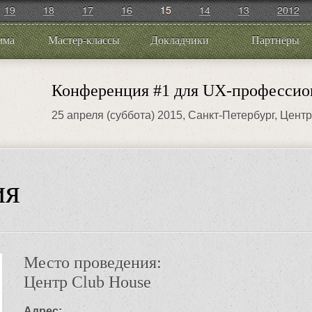
19
18
17
16
15
14
13
2012
мма
Мастер-классы
Докладчики
Партнёры
Конференция #1 для UX-профессио
25 апреля (суббота) 2015
, Санкт-Петербург, Цент
ия
Место проведения:
Центр Club House
Адрес: