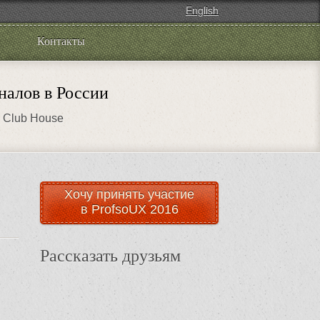
English
Контакты
налов в России
р Club House
Хочу принять участие
в ProfsoUX 2016
Рассказать друзьям