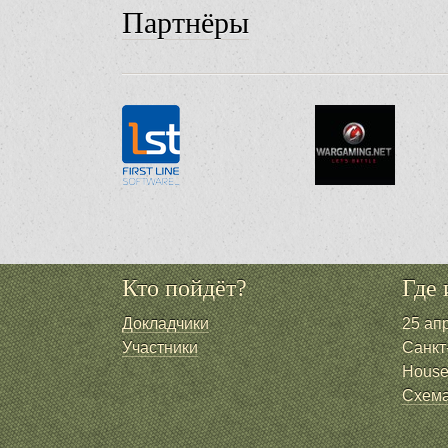
Партнёры
Кто пойдёт?
Где 
Докладчики
25 ап
Участники
Санкт
Hous
Схема