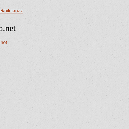
t/nikitanaz
a.net
.net