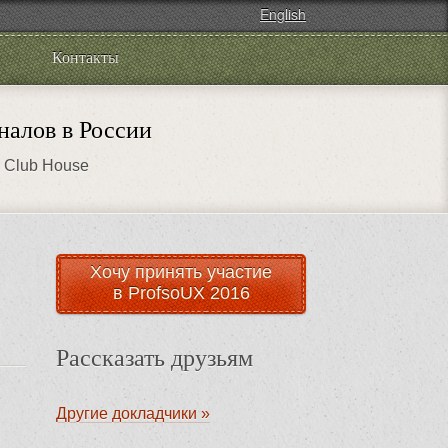
English
Контакты
налов в России
р Club House
Хочу принять участие
в ProfsoUX 2016
Рассказать друзьям
Другие докладчики »