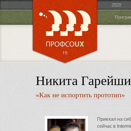
2020
Програ
15
Никита Гарейш
«Как не испортить прототип»
Приехал на сиб
сейчас в Interm