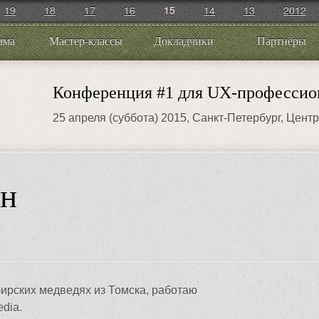
19
18
17
16
15
14
13
2012
мма
Мастер-классы
Докладчики
Партнёры
Конференция #1 для UX-профессио
25 апреля (суббота) 2015
, Санкт-Петербург, Цент
ин
ирских медведях из Томска, работаю
edia.