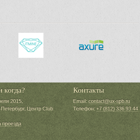
и когда?
Контакты
реля 2015,
Email:
contact@ux-spb.ru
-Петербург, Центр Club
Телефон:
+7 (812) 336 93 44
e
 проезда